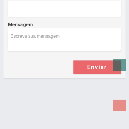
Mensagem
Enviar
Desenvolvido por Poly Design
Cubo Guia -
www.cuboguia.com.br - Desenvolvimento de Sites e
Sistemas para WEB.
© 2026 ®
Política de Cookies