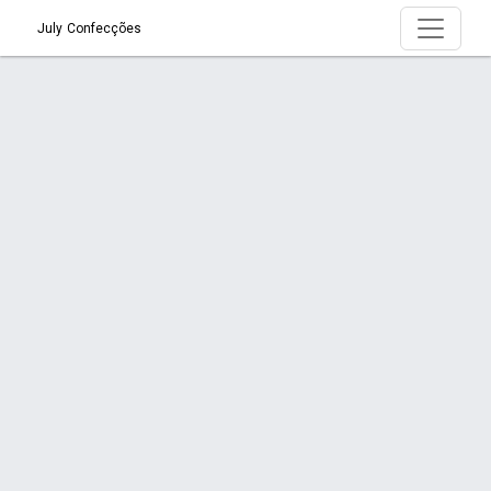
July Confecções
Produto > Pijama Macacão
Início
Produto